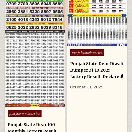
Posted
punjabstatelotteries
in
Punjab State Dear Diwali
Bumper 31.10.2025
Lottery Result. Declared!
October 31, 2025
Posted
punjabstatelotteries
in
Punjab State Dear 100
Monthly Lottery Result