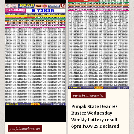
Posted
punjabstatelotteries
in
Punjab State Dear 50
Buster Wednesday
Weekly Lottery result
6pm 17.09.25 Declared
Posted
punjabstatelotteries
in