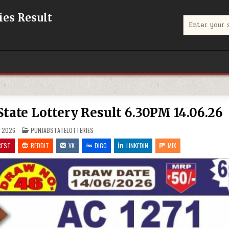
eries Result
Search
for:
jab State Lottery Result 6.30PM 14.06.26
POSTED
, 2026
PUNJABSTATELOTTERIES
IN
REST
REDDIT
VK
DIGG
LINKEDIN
MIX