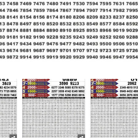
21
0
23
0