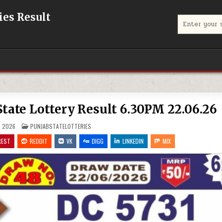
eries Result
Search
for:
jab State Lottery Result 6.30PM 22.06.26
POSTED
, 2026
PUNJABSTATELOTTERIES
IN
REST
REDDIT
VK
DIGG
LINKEDIN
MIX